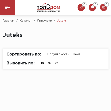
0
0
0
Назад
Главная
/
Каталог
/
Линолеум
/
Juteks
Линолеум
Juteks
Ламинат
Ковролин
Сортировать по:
Популярности
Цене
Выводить по:
18
36
72
Арт-Винил
Плинтус
Пороги
Сопутствующие товары