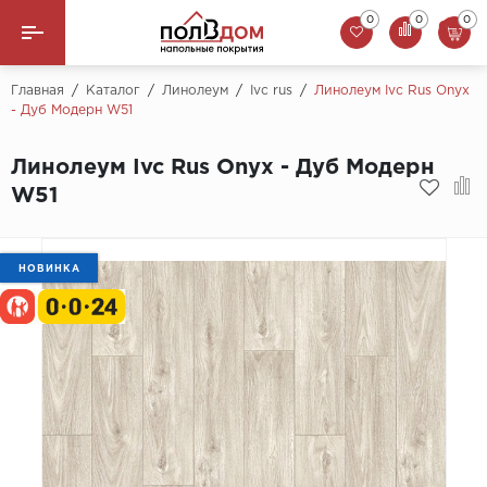
0
0
0
0 ₸
Назад
Главная
/
Каталог
/
Линолеум
/
Ivc rus
/
Линолеум Ivc Rus Onyx
- Дуб Модерн W51
Линолеум
Линолеум Ivc Rus Onyx - Дуб Модерн
Ламинат
W51
Ковролин
НОВИНКА
Арт-Винил
Плинтус
Пороги
Сопутствующие товары