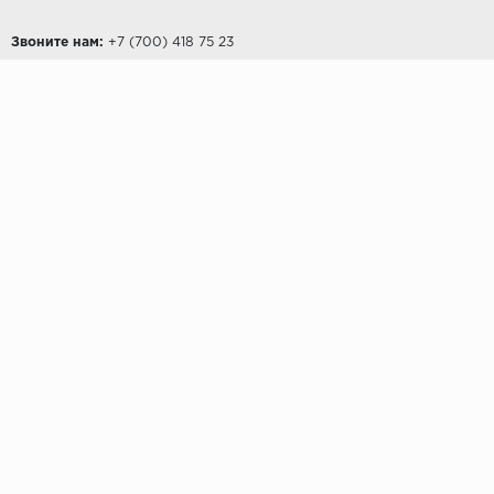
Звоните нам:
‎+7 (700) 418 75 23
ПОКУПАТЕЛЯМ
Доставка и оплата
Возврат
Контакты
О КОМПАНИИ
О компании
Партнерам