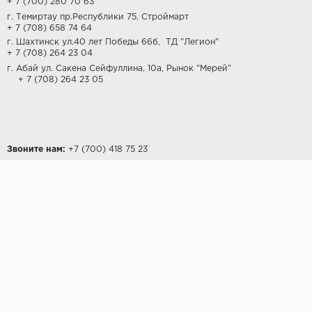
+ 7 (700) 280 70 63
г. Темиртау пр.Республики 75, Строймарт
+ 7 (708) 658 74 64
г. Шахтинск ул.40 лет Победы 66б,
ТД "Легион"
+ 7 (708) 264 23 04
г. Абай ул. Сакена Сейфуллина, 10а, Рынок "Мерей"
+ 7 (708) 264 23 05
Звоните нам:
‎+7 (700) 418 75 23
ПОКУПАТЕЛЯМ
Доставка и оплата
Возврат
Контакты
О КОМПАНИИ
О компании