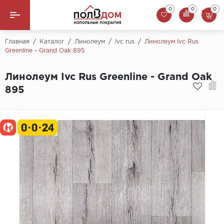
0
0
0
0 ₸
Назад
Главная
/
Каталог
/
Линолеум
/
Ivc rus
/
Линолеум Ivc Rus
Greenline - Grand Oak 895
Линолеум
Линолеум Ivc Rus Greenline - Grand Oak
Ламинат
895
Ковролин
Арт-Винил
Плинтус
Пороги
Сопутствующие товары