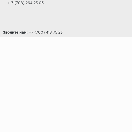
+ 7 (708) 264 23 05
Звоните нам:
‎+7 (700) 418 75 23
ПОКУПАТЕЛЯМ
Доставка и оплата
Возврат
Контакты
О КОМПАНИИ
О компании
Партнерам