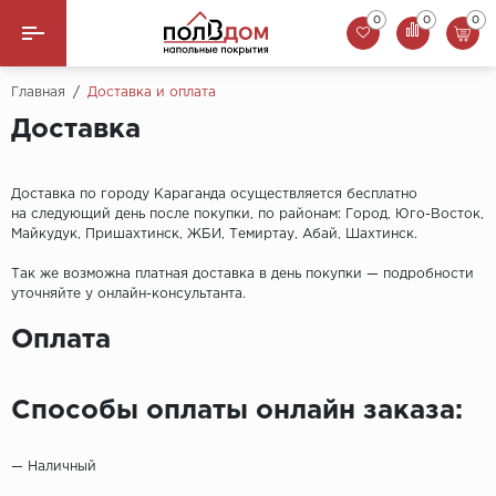
0
0
0
Назад
Главная
/
Доставка и оплата
Доставка
Линолеум
Ламинат
Доставка по городу Караганда осуществляется бесплатно
на следующий день после покупки, по районам: Город, Юго-Восток,
Майкудук, Пришахтинск, ЖБИ, Темиртау, Абай, Шахтинск.
Ковролин
Так же возможна платная доставка в день покупки — подробности
Арт-Винил
уточняйте у онлайн-консультанта.
Оплата
Плинтус
Пороги
Способы оплаты онлайн заказа:
Сопутствующие товары
— Наличный